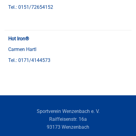
Tel.:
0151/72654152
Hot Iron®
Carmen Hartl
Tel.:
0171/4144573
Sportverein Wenzenbach e. V.
Raiffeisenstr. 16a
93173 Wenzenbach