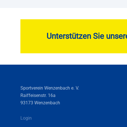
Unterstützen Sie unser
Sportverein Wenzenbach e. V.
Raiffeisenstr. 16a
93173 Wenzenbach
Login