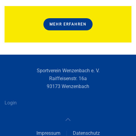
MEHR ERFAHREN
Sportverein Wenzenbach e. V.
Raiffeisenstr. 16a
93173 Wenzenbach
Login
Impressum
Datenschutz