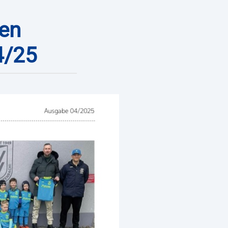
len
4/25